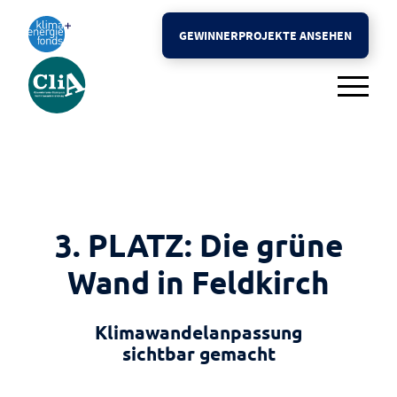
Der Preis
GEWINNERPROJEKTE ANSEHEN
Schwerpunkt 2026
FAQ
Rückblick
Presse
3. PLATZ: Die grüne
Wand in Feldkirch
Kontakt
Klimawandelanpassung
sichtbar gemacht
GEWINNERPROJEKTE ANSEHEN